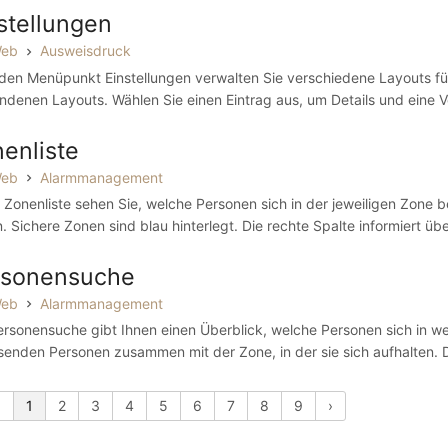
stellungen
Web
Ausweisdruck
den Menüpunkt Einstellungen verwalten Sie verschiedene Layouts für 
ndenen Layouts. Wählen Sie einen Eintrag aus, um Details und eine V
enliste
Web
Alarmmanagement
r Zonenliste sehen Sie, welche Personen sich in der jeweiligen Zone b
. Sichere Zonen sind blau hinterlegt. Die rechte Spalte informiert üb
rsonensuche
Web
Alarmmanagement
ersonensuche gibt Ihnen einen Überblick, welche Personen sich in wel
enden Personen zusammen mit der Zone, in der sie sich aufhalten. D
‹
1
2
3
4
5
6
7
8
9
›