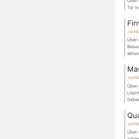
Über 
Tür mö
Fi
Jani
Über 
Besuc
aktuel
Ma
Jani
Über 
Lösch
Geben
Qua
Jani
Über 
solch