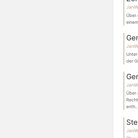
Jani
Über 
einem
Ger
Jani
Unter
der G
Ge
Jani
Über 
Recht
enth..
Ste
Jani