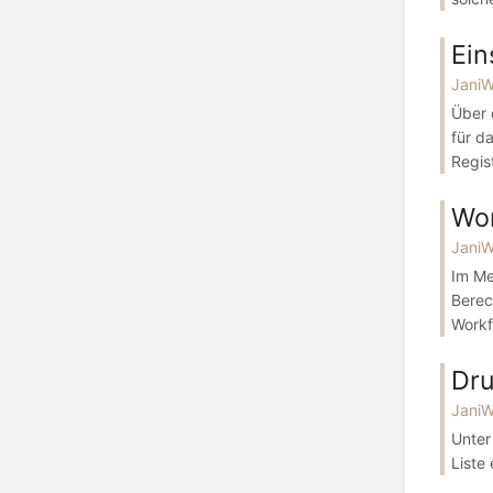
Ein
Jani
Über 
für d
Regist
Wo
Jani
Im Me
Berec
Workf
Dr
Jani
Unter
Liste