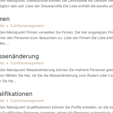
den Menüpunkt Steuerprofile können Sie Zeitmodelle mit Geräten ver
glich sein soll. Liste der Steuerprofile Die Liste enthält die bereits 
rmen
Web
Zutrittsmanagement
den Menüpunkt Firmen verwalten Sie Firmen. Die hier angelegten Fi
her den Personen bzw. Besuchern zu. Liste der Firmen Die Liste enthä
len ...
ssenänderung
Web
Zutrittsmanagement
den Menüpunkt Massenänderung können Sie mehrere Personen gleichz
en Wählen Sie hier, ob Sie die Massenänderung zum Ändern oder L
 Sie hie...
lifikationen
Web
Zutrittsmanagement
den Menüpunkt Qualifikationen können Sie Profile erstellen, an die 
e Qualifikation Personen zuweisen, erben die Personen automatisch die