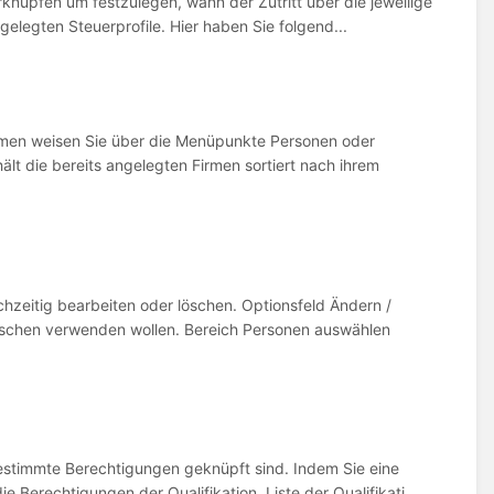
knüpfen um festzulegen, wann der Zutritt über die jeweilige
angelegten Steuerprofile. Hier haben Sie folgend...
rmen weisen Sie über die Menüpunkte Personen oder
lt die bereits angelegten Firmen sortiert nach ihrem
eitig bearbeiten oder löschen. Optionsfeld Ändern /
öschen verwenden wollen. Bereich Personen auswählen
bestimmte Berechtigungen geknüpft sind. Indem Sie eine
 Berechtigungen der Qualifikation. Liste der Qualifikati...