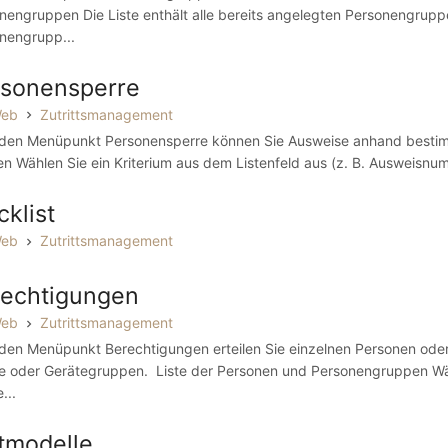
nengruppen Die Liste enthält alle bereits angelegten Personengruppen
nengrupp...
rsonensperre
Web
Zutrittsmanagement
den Menüpunkt Personensperre können Sie Ausweise anhand bestimm
en Wählen Sie ein Kriterium aus dem Listenfeld aus (z. B. Ausweisnu
cklist
Web
Zutrittsmanagement
echtigungen
Web
Zutrittsmanagement
den Menüpunkt Berechtigungen erteilen Sie einzelnen Personen od
e oder Gerätegruppen. Liste der Personen und Personengruppen Wäh
...
tmodelle