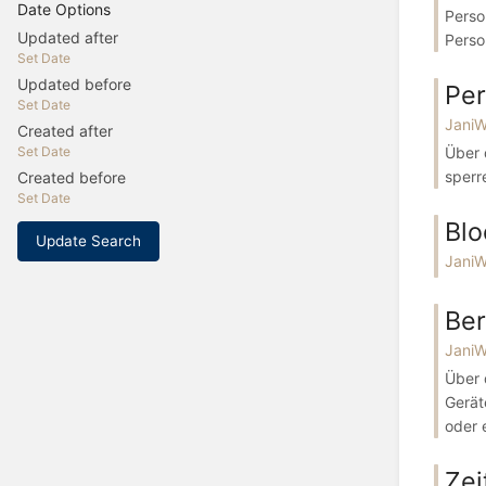
Date Options
Perso
Updated after
Perso
Set Date
Updated before
Pe
Set Date
Jani
Created after
Über 
Set Date
sperr
Created before
Set Date
Blo
Update Search
Jani
Ber
Jani
Über 
Gerät
oder e
Zei