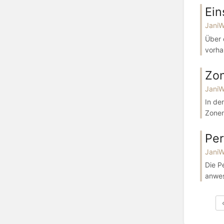
Ein
Jani
Über 
vorha
Zon
Jani
In de
Zonen
Pe
Jani
Die P
anwes