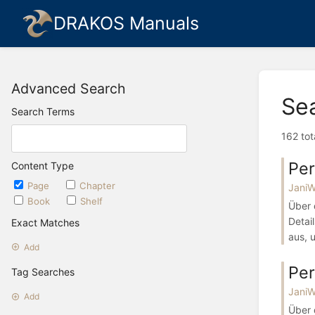
DRAKOS Manuals
Advanced Search
Se
Search Terms
162 tot
Pe
Content Type
Page
Chapter
Jani
Book
Shelf
Über 
Detai
Exact Matches
aus, u
Add
Pe
Tag Searches
Jani
Add
Über 